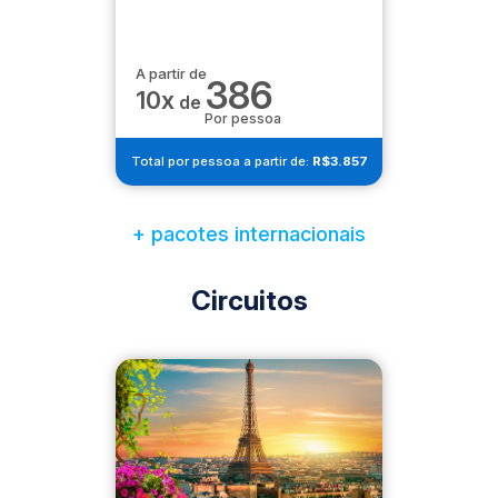
A partir de
386
10x
de
Por pessoa
Total por pessoa a partir de:
R$3.857
+ pacotes internacionais
Circuitos