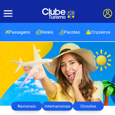
Passagens
Hotéis
Pacotes
Cruzeiros
Nacionais
Internacionais
Circuitos