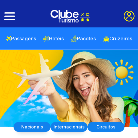
Passagens
Hotéis
Pacotes
Cruzeiros
Nacionais
Internacionais
Circuitos