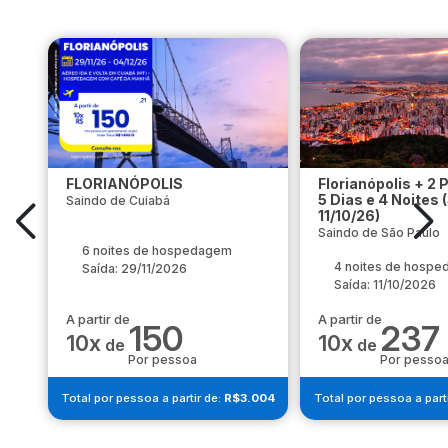
FLORIANÓPOLIS
Florianópolis + 2 
5 Dias e 4 Noites 
Saindo de Cuiabá
11/10/26)
Saindo de São Paulo
6 noites de hospedagem
4 noites de hosp
Saída: 29/11/2026
Saída: 11/10/2026
A partir de
A partir de
150
237
10x
10x
de
de
Por pessoa
Por pesso
Total por pessoa a partir de:
R$3.004
Total por pessoa a part