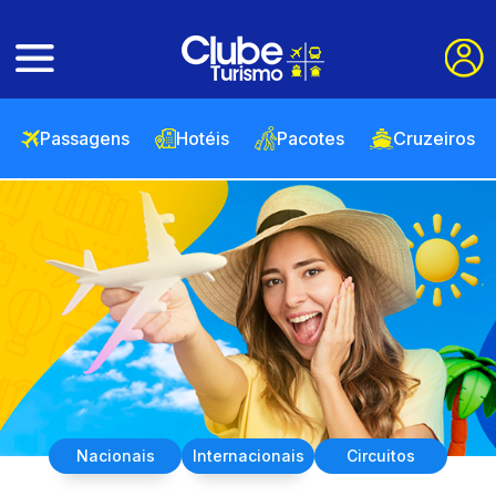
Passagens
Hotéis
Pacotes
Cruzeiros
Nacionais
Internacionais
Circuitos