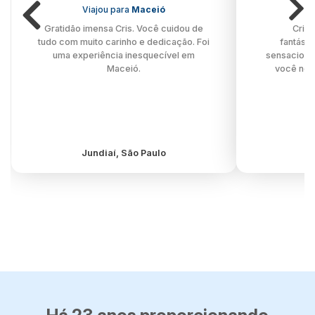
Viajou para
Maceió
V
Gratidão imensa Cris. Você cuidou de
Cris,
tudo com muito carinho e dedicação. Foi
fantásti
uma experiência inesquecível em
sensacional
Maceió.
você nos
Jundiaí, São Paulo
J