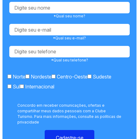
*Qual seu nome?
*Qual seu e-mail?
*Qual seu telefone?
Norte
Nordeste
Centro-Oeste
Sudeste
Sul
Internacional
Concordo em receber comunicações, ofertas e
compartilhar meus dados pessoais com a Clube
Turismo. Para mais informações, consulte as políticas de
privacidade
Cadastre-se