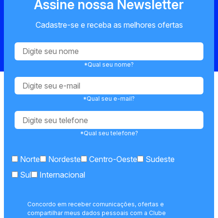
Assine nossa Newsletter
Cadastre-se e receba as melhores ofertas
*Qual seu nome?
*Qual seu e-mail?
*Qual seu telefone?
Norte
Nordeste
Centro-Oeste
Sudeste
Sul
Internacional
Concordo em receber comunicações, ofertas e
compartilhar meus dados pessoais com a Clube