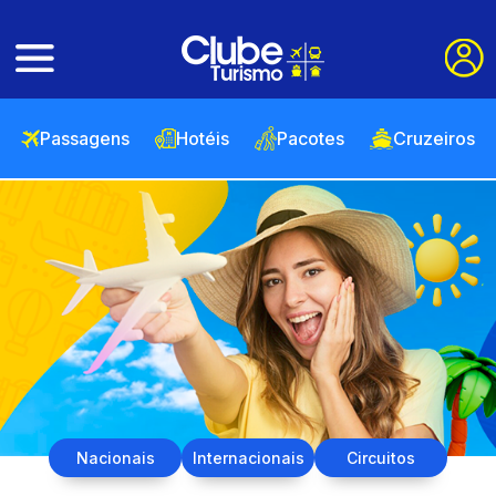
Passagens
Hotéis
Pacotes
Cruzeiros
Nacionais
Internacionais
Circuitos