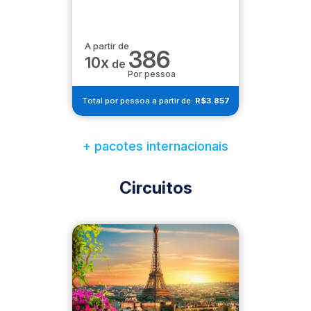
A partir de
386
10x
de
Por pessoa
Total por pessoa a partir de:
R$3.857
+ pacotes internacionais
Circuitos