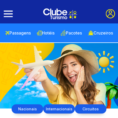
Passagens
Hotéis
Pacotes
Cruzeiros
Nacionais
Internacionais
Circuitos