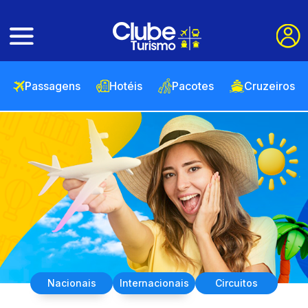
Passagens
Hotéis
Pacotes
Cruzeiros
Nacionais
Internacionais
Circuitos