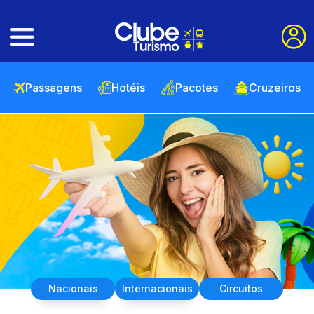
Passagens
Hotéis
Pacotes
Cruzeiros
Nacionais
Internacionais
Circuitos