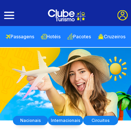
Passagens
Hotéis
Pacotes
Cruzeiros
Nacionais
Internacionais
Circuitos