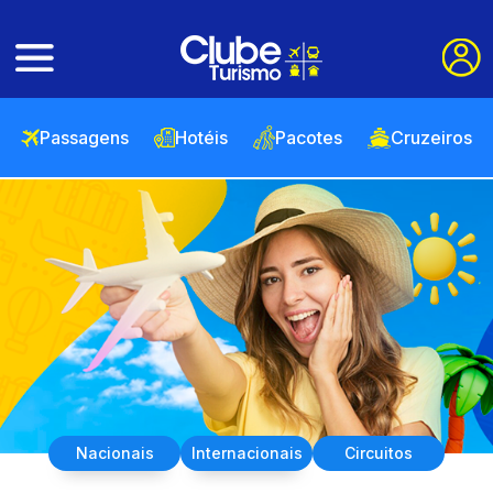
Passagens
Hotéis
Pacotes
Cruzeiros
Nacionais
Internacionais
Circuitos