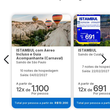
ISTAMBUL com Aéreo
ISTAMBUL
Incluso e Guia
Saindo de Cuiabá
Acompanhante (Carnaval)
Saindo de São Paulo
7 noites de hosp
10 noites de hospedagem
Saída: 22/02/2027
Saída: 04/02/2027
A partir de
A partir de
1.100
691
12x
12x
de
de
Por pessoa
Por pesso
Total por pessoa a partir de:
R$13.200
Total por pessoa a parti