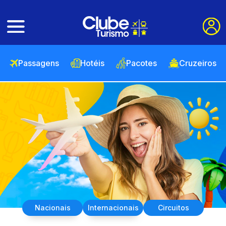
Passagens
Hotéis
Pacotes
Cruzeiros
Nacionais
Internacionais
Circuitos