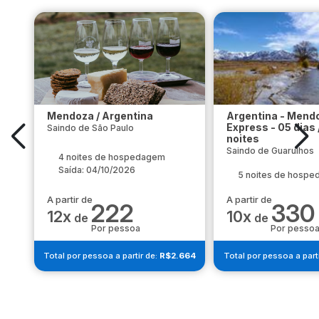
Mendoza / Argentina
Argentina - Mend
Express - 05 dias 
Saindo de São Paulo
noites
Saindo de Guarulhos
4 noites de hospedagem
Saída: 04/10/2026
5 noites de hosp
A partir de
A partir de
222
330
12x
10x
de
de
Por pessoa
Por pesso
Total por pessoa a partir de:
R$2.664
Total por pessoa a part