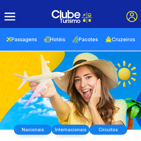
Passagens
Hotéis
Pacotes
Cruzeiros
Nacionais
Internacionais
Circuitos