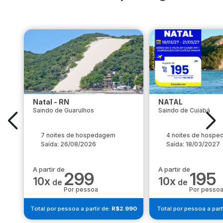
Natal - RN
NATAL
Saindo de Guarulhos
Saindo de Cuiabá
7 noites de hospedagem
4 noites de hosp
Saída: 26/08/2026
Saída: 18/03/2027
A partir de
A partir de
299
195
10x
10x
de
de
Por pessoa
Por pesso
Total por pessoa a partir de:
R$2.990
Total por pessoa a part